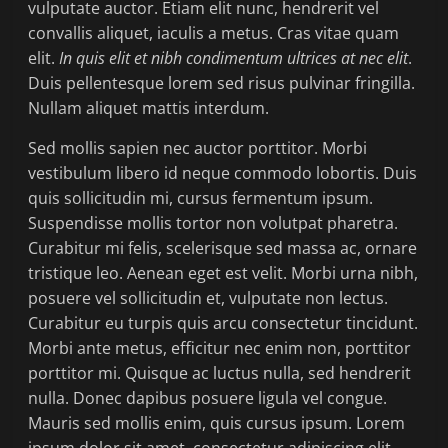
vulputate auctor. Etiam elit nunc, hendrerit vel
convallis aliquet, iaculis a metus. Cras vitae quam
elit.
In quis elit et nibh condimentum ultrices at nec elit
.
Duis pellentesque lorem sed risus pulvinar fringilla.
Nullam aliquet mattis interdum.
Sed mollis sapien nec auctor porttitor. Morbi
vestibulum libero id neque commodo lobortis. Duis
quis sollicitudin mi, cursus fermentum ipsum.
Suspendisse mollis tortor non volutpat pharetra.
Curabitur mi felis, scelerisque sed massa ac, ornare
tristique leo. Aenean eget est velit. Morbi urna nibh,
posuere vel sollicitudin et, vulputate non lectus.
Curabitur eu turpis quis arcu consectetur tincidunt.
Morbi ante metus, efficitur nec enim non, porttitor
porttitor mi. Quisque ac luctus nulla, sed hendrerit
nulla. Donec dapibus posuere ligula vel congue.
Mauris sed mollis enim, quis cursus ipsum. Lorem
ipsum dolor sit amet, consectetur adipiscing elit.