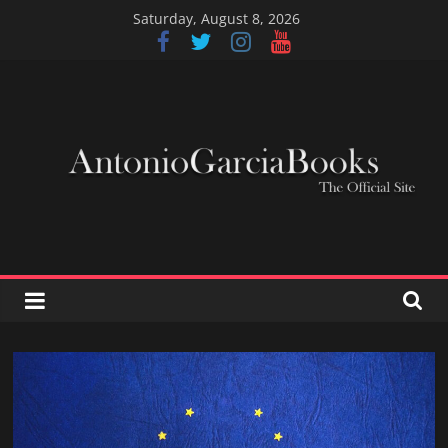
Skip
Saturday, August 8, 2026
to
content
AntonioGarciaBook