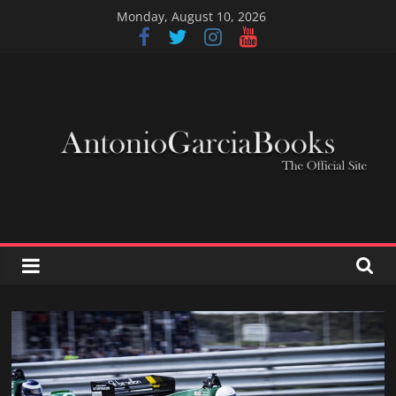
Skip
Monday, August 10, 2026
to
content
AntonioGarciaBook